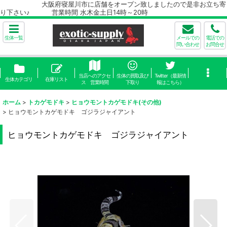
大阪府寝屋川市に店舗をオープン致しましたので是非お立ち寄
り下さい♪ 営業時間 水木金土日14時～20時
生体一覧
メールでの
電話での
問い合わせ
お問合せ
当店へのアクセ
生体の買取及び
Twitter（最新情
生体カテゴリ
在庫リスト
ス 営業時間
下取り
報はこちら）
ホーム
>
トカゲモドキ
>
ヒョウモントカゲモドキ(その他)
>
ヒョウモントカゲモドキ ゴジラジャイアント
ヒョウモントカゲモドキ ゴジラジャイアント