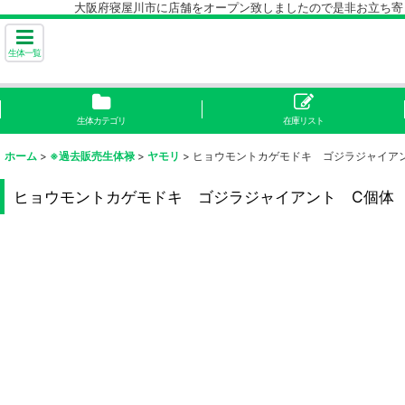
大阪府寝屋川市に店舗をオープン致しましたので是非お立ち寄り下
生体一覧
生体カテゴリ
在庫リスト
ホーム
>
※過去販売生体禄
>
ヤモリ
>
ヒョウモントカゲモドキ ゴジラジャイア
ヒョウモントカゲモドキ ゴジラジャイアント C個体