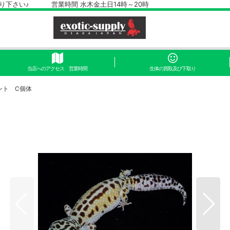
さい♪ 営業時間 水木金土日14時～20時
当店へのアクセス 営業時間
生体の買取及び下取り
ント C個体