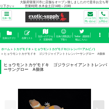
大阪府寝屋川市に店舗をオープン致しましたので是非お立ち寄
り下さい♪ 営業時間 水木金土日14時～20時
生体一覧
メールでの
電話での
問い合わせ
お問合せ
当店へのアクセ
生体の買取及び
Twitter（最新情
生体カテゴリ
在庫リスト
ス 営業時間
下取り
報はこちら）
ホーム
>
トカゲモドキ
>
ヒョウモントカゲモドキ(トレンパーアルビノ)
>
ヒョウモントカゲモドキ ゴジラジャイアントトレンパーサングロー A個体
ヒョウモントカゲモドキ ゴジラジャイアントトレンパ
ーサングロー A個体