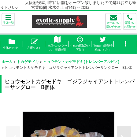
大阪府寝屋川市に店舗をオープン致しましたので是非お立ち寄
り下さい♪ 営業時間 水木金土日14時～20時
生体一覧
メールでの
電話での
問い合わせ
お問合せ
当店へのアクセ
生体の買取及び
Twitter（最新情
生体カテゴリ
在庫リスト
ス 営業時間
下取り
報はこちら）
ホーム
>
トカゲモドキ
>
ヒョウモントカゲモドキ(トレンパーアルビノ)
>
ヒョウモントカゲモドキ ゴジラジャイアントトレンパーサングロー B個体
ヒョウモントカゲモドキ ゴジラジャイアントトレンパ
ーサングロー B個体