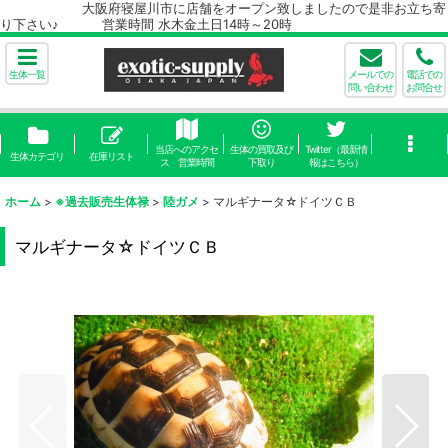
大阪府寝屋川市に店舗をオープン致しましたので是非お立ち寄
り下さい♪ 営業時間 水木金土日14時～20時
生体一覧
メールでの
電話での
問い合わせ
お問合せ
当店へのアクセ
生体の買取及び
Twitter（最新情
生体カテゴリ
在庫リスト
ス 営業時間
下取り
報はこちら）
ホーム
>
※過去販売生体禄
>
陸ガメ
>
マルギナータ☆ドイツＣＢ
マルギナータ☆ドイツＣＢ