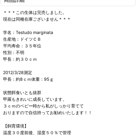
＊＊＊この生体は完売しました。
現在は同種在庫ございません＊＊＊
学名：Testudo marginata
生産地：ドイツＣＢ
平均寿命：３５年位
性別：不明
甲長：約３０ｃｍ
2012/3/28測定
甲長：約8ｃｍ体重：95ｇ
状態餌食いとも抜群
甲羅もきれいに成長しています。
３ｃｍのベビー時から私がしっかり育てて
おりますので自信持ってお勧めいたします！！
【飼育環境】
温度３０度前後、湿度５０％で管理