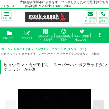
大阪府寝屋川市に店舗をオープン致しましたので是非お立ち寄
り下さい♪ 営業時間 水木金土日14時～20時
生体一覧
メールでの
電話での
問い合わせ
お問合せ
当店へのアクセ
生体の買取及び
Twitter（最新情
生体カテゴリ
在庫リスト
ス 営業時間
下取り
報はこちら）
ホーム
>
トカゲモドキ
>
ヒョウモントカゲモドキ(タンジェリン)
>
ヒョウモントカゲモドキ スーパーハイポブラッドタンジェリン A個体
ヒョウモントカゲモドキ スーパーハイポブラッドタン
ジェリン A個体