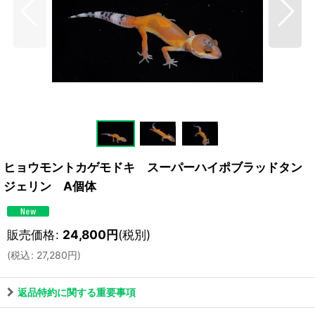
ヒョウモントカゲモドキ スーパーハイポブラッドタン
ジェリン A個体
販売価格
:
24,800
円
(税別)
(
税込
:
27,280
円
)
返品特約に関する重要事項