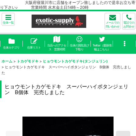
大阪府寝屋川市に店舗をオープン致しましたので是非お立ち寄
り下さい♪ 営業時間 水木金土日14時～20時
生体一覧
メールでの
電話での
問い合わせ
お問合せ
当店へのアクセ
生体の買取及び
Twitter（最新情
生体カテゴリ
在庫リスト
ス 営業時間
下取り
報はこちら）
ホーム
>
トカゲモドキ
>
ヒョウモントカゲモドキ(タンジェリン)
>
ヒョウモントカゲモドキ スーパーハイポタンジェリン B個体 完売しまし
た
ヒョウモントカゲモドキ スーパーハイポタンジェリ
ン B個体 完売しました