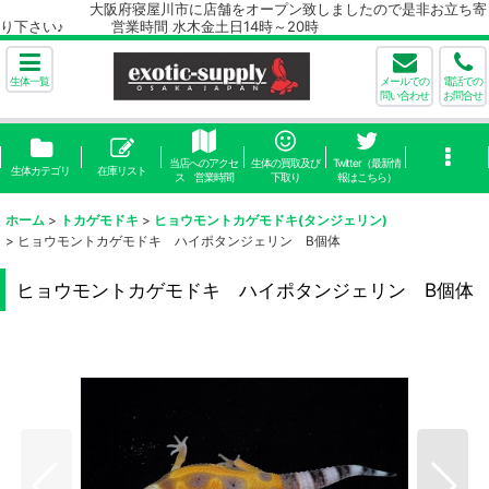
大阪府寝屋川市に店舗をオープン致しましたので是非お立ち寄
り下さい♪ 営業時間 水木金土日14時～20時
生体一覧
メールでの
電話での
問い合わせ
お問合せ
当店へのアクセ
生体の買取及び
Twitter（最新情
生体カテゴリ
在庫リスト
ス 営業時間
下取り
報はこちら）
ホーム
>
トカゲモドキ
>
ヒョウモントカゲモドキ(タンジェリン)
>
ヒョウモントカゲモドキ ハイポタンジェリン B個体
ヒョウモントカゲモドキ ハイポタンジェリン B個体