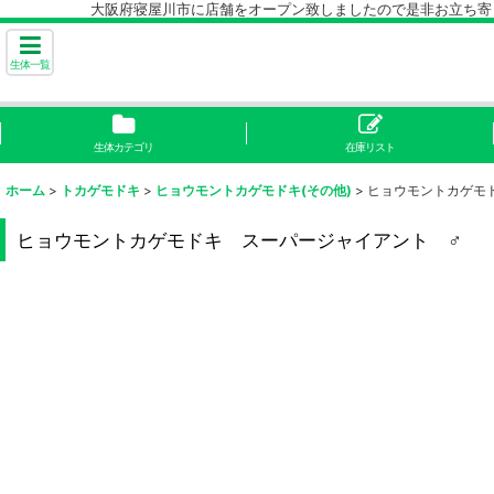
大阪府寝屋川市に店舗をオープン致しましたので是非お立ち寄り下
生体一覧
生体カテゴリ
在庫リスト
ホーム
>
トカゲモドキ
>
ヒョウモントカゲモドキ(その他)
>
ヒョウモントカゲモ
ヒョウモントカゲモドキ スーパージャイアント ♂