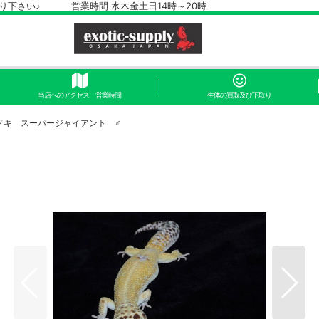
さい♪ 営業時間 水木金土日14時～20時
当店へのアクセス 営業時間
生体の買取及び下取り
ドキ スーパージャイアント ♂