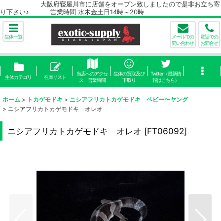
大阪府寝屋川市に店舗をオープン致しましたので是非お立ち寄
り下さい♪ 営業時間 水木金土日14時～20時
生体一覧
メールでの
電話での
問い合わせ
お問合せ
当店へのアクセ
生体の買取及び
Twitter（最新情
生体カテゴリ
在庫リスト
ス 営業時間
下取り
報はこちら）
ホーム
>
トカゲモドキ
>
ニシアフリカトカゲモドキ ベビー〜ヤング
>
ニシアフリカトカゲモドキ オレオ
ニシアフリカトカゲモドキ オレオ
[
FT06092
]