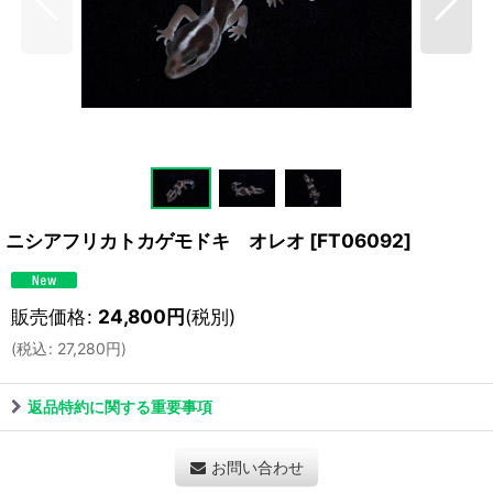
ニシアフリカトカゲモドキ オレオ
[
FT06092
]
販売価格
:
24,800
円
(税別)
(
税込
:
27,280
円
)
返品特約に関する重要事項
お問い合わせ