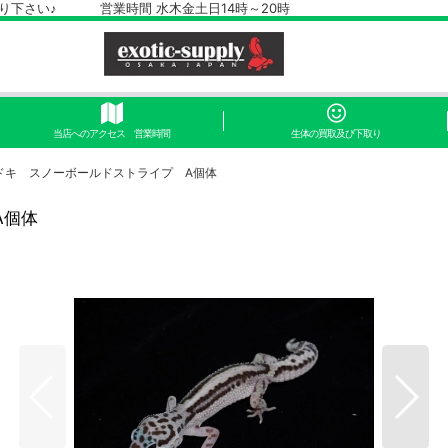
さい♪ 営業時間 水木金土日14時～20時
当店へのアクセス 営業時間
生体の買取及び下取り
ドキ スノーボールドストライプ A個体
A個体