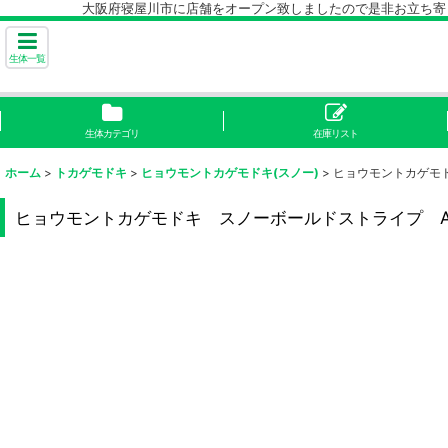
大阪府寝屋川市に店舗をオープン致しましたので是非お立ち寄り下
生体一覧
生体カテゴリ
在庫リスト
ホーム
>
トカゲモドキ
>
ヒョウモントカゲモドキ(スノー)
>
ヒョウモントカゲモ
ヒョウモントカゲモドキ スノーボールドストライプ 