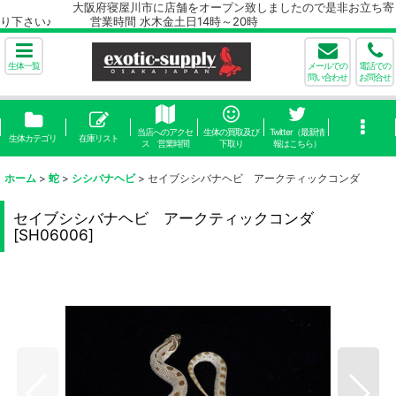
大阪府寝屋川市に店舗をオープン致しましたので是非お立ち寄
り下さい♪ 営業時間 水木金土日14時～20時
生体一覧
メールでの
電話での
問い合わせ
お問合せ
当店へのアクセ
生体の買取及び
Twitter（最新情
生体カテゴリ
在庫リスト
ス 営業時間
下取り
報はこちら）
ホーム
>
蛇
>
シシバナヘビ
>
セイブシシバナヘビ アークティックコンダ
セイブシシバナヘビ アークティックコンダ
[
SH06006
]