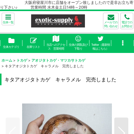
大阪府寝屋川市に店舗をオープン致しましたので是非お立ち寄
り下さい♪ 営業時間 水木金土日14時～20時
生体一覧
メールでの
電話での
問い合わせ
お問合せ
当店へのアクセ
生体の買取及び
Twitter（最新情
生体カテゴリ
在庫リスト
ス 営業時間
下取り
報はこちら）
ホーム
>
トカゲ
>
アオジタトカゲ・マツカサトカゲ
>
キタアオジタトカゲ キャラメル 完売しました
キタアオジタトカゲ キャラメル 完売しました