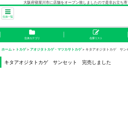
大阪府寝屋川市に店舗をオープン致しましたので是非お立ち寄り下
生体一覧
生体カテゴリ
在庫リスト
ホーム
>
トカゲ
>
アオジタトカゲ・マツカサトカゲ
>
キタアオジタトカゲ サン
キタアオジタトカゲ サンセット 完売しました