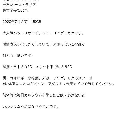
分布:オーストラリア
最大全長:50cm
2020年7月入荷 USCB
大人気ペットリザード、フトアゴヒゲトカゲです。
感情表現がはっきりしていて、アホっぽいこの顔が
何とも可愛いです♪
温度：日中３０℃、スポット下で約３５℃
餌：コオロギ、小松菜、人参、リンゴ、リクガメフード
※幼体期はコオロギメイン、アダルトは野菜メインで与えてください
幼体時は毎日カルシウムを塗したご飯をあげないと
カルシウム不足になりやすいです。