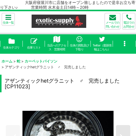
大阪府寝屋川市に店舗をオープン致しましたので是非お立ち寄
り下さい♪ 営業時間 水木金土日14時～20時
生体一覧
メールでの
電話での
問い合わせ
お問合せ
当店へのアクセ
生体の買取及び
Twitter（最新情
生体カテゴリ
在庫リスト
ス 営業時間
下取り
報はこちら）
ホーム
>
蛇
>
カーペットパイソン
>
アザンティックhetグラニット ♂ 完売しました
アザンティックhetグラニット ♂ 完売しました
[
CP11023
]