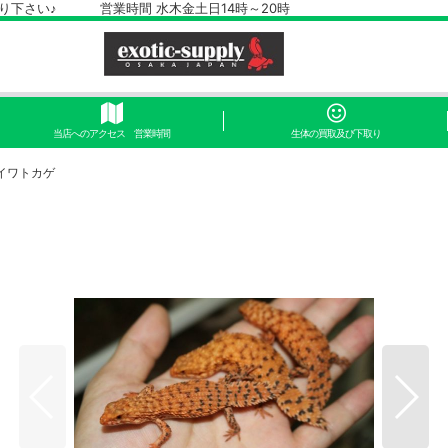
さい♪ 営業時間 水木金土日14時～20時
当店へのアクセス 営業時間
生体の買取及び下取り
イワトカゲ