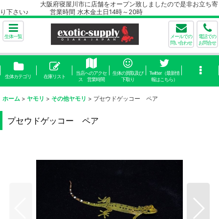
大阪府寝屋川市に店舗をオープン致しましたので是非お立ち寄
り下さい♪ 営業時間 水木金土日14時～20時
生体一覧
メールでの
電話での
問い合わせ
お問合せ
当店へのアクセ
生体の買取及び
Twitter（最新情
生体カテゴリ
在庫リスト
ス 営業時間
下取り
報はこちら）
ホーム
>
ヤモリ
>
その他ヤモリ
>
プセウドゲッコー ペア
プセウドゲッコー ペア