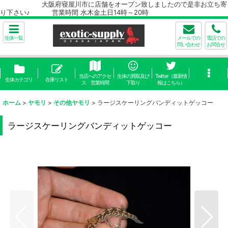
大阪府寝屋川市に店舗をオープン致しましたので是非お立ち寄
り下さい♪ 営業時間 水木金土日14時～20時
生体一覧
メールでの
電話での
問い合わせ
お問合せ
当店へのアクセ
生体の買取及び
Twitter（最新情
生体カテゴリ
在庫リスト
ス 営業時間
下取り
報はこちら）
ホーム
>
ヤモリ
>
その他ヤモリ
>
ラージスケーリングバンディットゲッコー
ラージスケーリングバンディットゲッコー