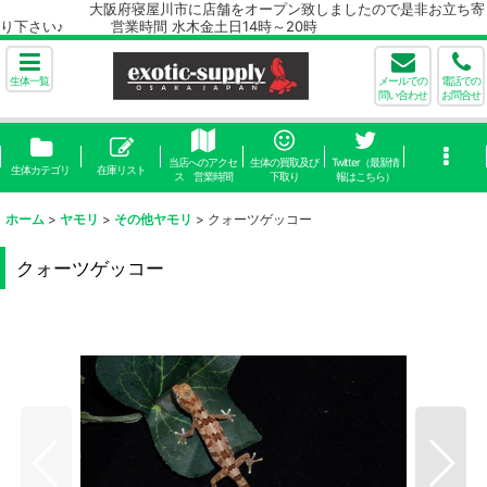
大阪府寝屋川市に店舗をオープン致しましたので是非お立ち寄
り下さい♪ 営業時間 水木金土日14時～20時
生体一覧
メールでの
電話での
問い合わせ
お問合せ
当店へのアクセ
生体の買取及び
Twitter（最新情
生体カテゴリ
在庫リスト
ス 営業時間
下取り
報はこちら）
ホーム
>
ヤモリ
>
その他ヤモリ
>
クォーツゲッコー
クォーツゲッコー