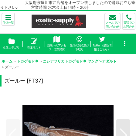
大阪府寝屋川市に店舗をオープン致しましたので是非お立ち寄
り下さい♪ 営業時間 水木金土日14時～20時
生体一覧
メールでの
電話での
問い合わせ
お問合せ
当店へのアクセ
生体の買取及び
Twitter（最新情
生体カテゴリ
在庫リスト
ス 営業時間
下取り
報はこちら）
ホーム
>
トカゲモドキ
>
ニシアフリカトカゲモドキ ヤング〜アダルト
>
ズールー
ズールー
[
FT37
]