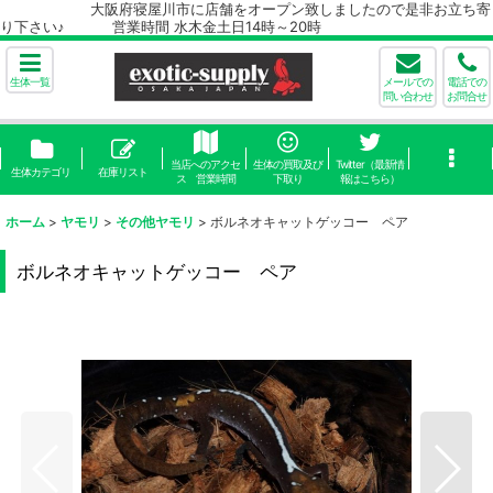
大阪府寝屋川市に店舗をオープン致しましたので是非お立ち寄
り下さい♪ 営業時間 水木金土日14時～20時
生体一覧
メールでの
電話での
問い合わせ
お問合せ
当店へのアクセ
生体の買取及び
Twitter（最新情
生体カテゴリ
在庫リスト
ス 営業時間
下取り
報はこちら）
ホーム
>
ヤモリ
>
その他ヤモリ
>
ボルネオキャットゲッコー ペア
ボルネオキャットゲッコー ペア