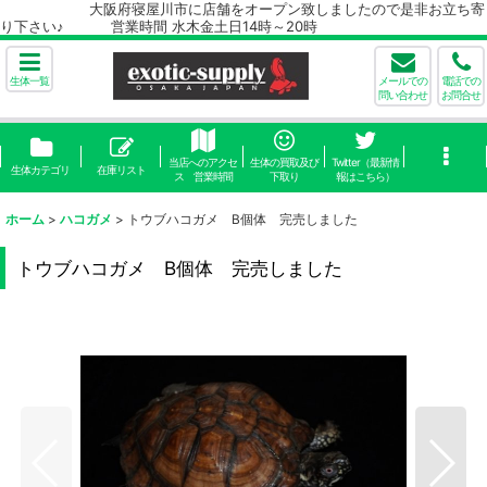
大阪府寝屋川市に店舗をオープン致しましたので是非お立ち寄
り下さい♪ 営業時間 水木金土日14時～20時
生体一覧
メールでの
電話での
問い合わせ
お問合せ
当店へのアクセ
生体の買取及び
Twitter（最新情
生体カテゴリ
在庫リスト
ス 営業時間
下取り
報はこちら）
ホーム
>
ハコガメ
>
トウブハコガメ B個体 完売しました
トウブハコガメ B個体 完売しました