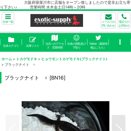
大阪府寝屋川市に店舗をオープン致しましたので是非お立ち寄
り下さい♪ 営業時間 水木金土日14時～20時
生体一覧
メールでの
電話での
問い合わせ
お問合せ
当店へのアクセ
生体の買取及び
Twitter（最新情
生体カテゴリ
在庫リスト
ス 営業時間
下取り
報はこちら）
ホーム
>
トカゲモドキ
>
ヒョウモントカゲモドキ(ブラックナイト)
>
ブラックナイト ♀
ブラックナイト ♀
[
BN16
]