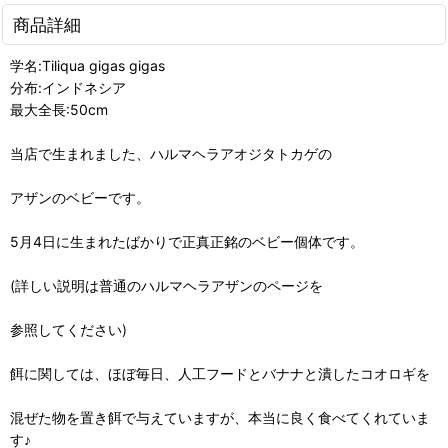
商品詳細
学名:Tiliqua gigas gigas
分布:インドネシア
最大全長:50cm
当店で生まれました、ハルマヘラアオジタトカゲの
アザンのベビーです。
5月4日に生まれたばかりで正真正銘のベビー個体です。
(詳しい説明は普通のハルマヘラアザンのページを
参照してください)
餌に関しては、ほぼ毎日、人工フードとバナナと潰したコオロギを
混ぜた物を置き餌で与えていますが、本当に良く食べてくれていま
す♪