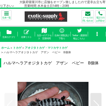
大阪府寝屋川市に店舗をオープン致しましたので是非お立ち寄
り下さい♪ 営業時間 水木金土日14時～20時
生体一覧
メールでの
電話での
問い合わせ
お問合せ
当店へのアクセ
生体の買取及び
Twitter（最新情
生体カテゴリ
在庫リスト
ス 営業時間
下取り
報はこちら）
ホーム
>
トカゲ
>
アオジタトカゲ・マツカサトカゲ
>
ハルマヘラアオジタトカゲ アザン ベビー B個体
ハルマヘラアオジタトカゲ アザン ベビー B個体