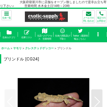
大阪府寝屋川市に店舗をオープン致しましたので是非お立ち寄
り下さい♪ 営業時間 水木金土日14時～20時
生体一覧
メールでの
電話での
問い合わせ
お問合せ
当店へのアクセ
生体の買取及び
Twitter（最新情
生体カテゴリ
在庫リスト
ス 営業時間
下取り
報はこちら）
ホーム
>
ヤモリ
>
クレステッドゲッコー
>
ブリンドル
ブリンドル
[
CG24
]