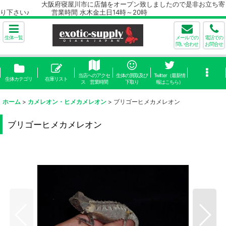
大阪府寝屋川市に店舗をオープン致しましたので是非お立ち寄
り下さい♪ 営業時間 水木金土日14時～20時
生体一覧
メールでの
電話での
問い合わせ
お問合せ
当店へのアクセ
生体の買取及び
Twitter（最新情
生体カテゴリ
在庫リスト
ス 営業時間
下取り
報はこちら）
ホーム
>
カメレオン・ヒメカメレオン
>
ブリゴーヒメカメレオン
ブリゴーヒメカメレオン