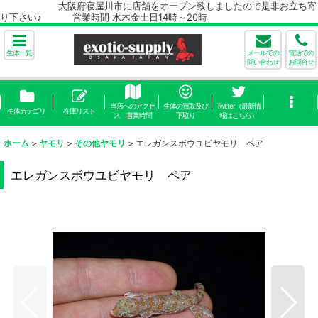
大阪府寝屋川市に店舗をオープン致しましたので是非お立ち寄
り下さい♪ 営業時間 水木金土日14時～20時
生体一覧
メールでの
電話での
問い合わせ
お問合せ
当店へのアクセ
生体の買取及び
Twitter（最新情
生体カテゴリ
在庫リスト
ス 営業時間
下取り
報はこちら）
ホーム
>
ヤモリ
>
その他ヤモリ
>
エレガンスボウユビヤモリ ペア
エレガンスボウユビヤモリ ペア