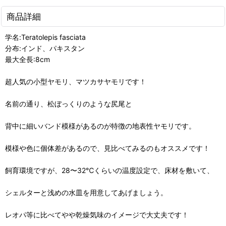
商品詳細
学名:Teratolepis fasciata
分布:インド、パキスタン
最大全長:8cm
超人気の小型ヤモリ、マツカサヤモリです！
名前の通り、松ぼっくりのような尻尾と
背中に細いバンド模様があるのが特徴の地表性ヤモリです。
模様や色に個体差があるので、見比べてみるのもオススメです！
飼育環境ですが、28〜32℃くらいの温度設定で、床材を敷いて、
シェルターと浅めの水皿を用意してあげましょう。
レオパ等に比べてやや乾燥気味のイメージで大丈夫です！