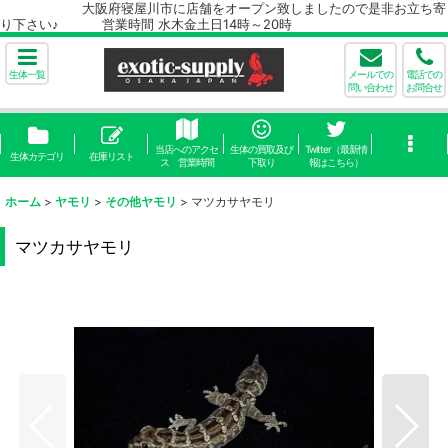
大阪府寝屋川市に店舗をオープン致しましたので是非お立ち寄
り下さい♪ 営業時間 水木金土日14時～20時
生体一覧
メールでの
電話での
問い合わせ
お問合せ
当店へのアクセ
生体の買取及び
Twitter（最新情
生体カテゴリ
在庫リスト
ス 営業時間
下取り
報はこちら）
ホーム
>
ヤモリ
>
その他ヤモリ
>
マツカサヤモリ
マツカサヤモリ