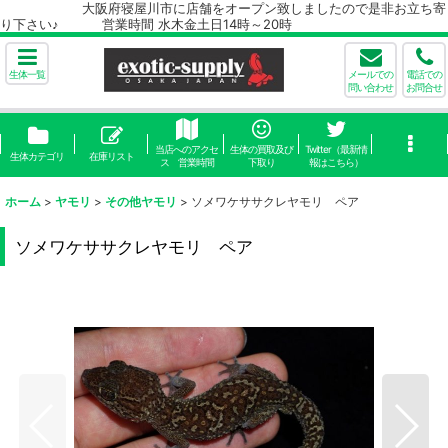
大阪府寝屋川市に店舗をオープン致しましたので是非お立ち寄
り下さい♪ 営業時間 水木金土日14時～20時
生体一覧
メールでの
電話での
問い合わせ
お問合せ
当店へのアクセ
生体の買取及び
Twitter（最新情
生体カテゴリ
在庫リスト
ス 営業時間
下取り
報はこちら）
ホーム
>
ヤモリ
>
その他ヤモリ
>
ソメワケササクレヤモリ ペア
ソメワケササクレヤモリ ペア