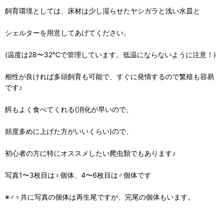
飼育環境としては、床材は少し湿らせたヤシガラと浅い水皿と
シェルターを用意してあげてください。
(温度は28〜32℃で管理しています。低温にならないように注意！)
相性が良ければ多頭飼育も可能で、すぐに発情するので繁殖も容易
です♪
餌もよく食べてくれる(消化が早いので、
頻度多めに上げた方がいいくらい)ので、
初心者の方に特にオススメしたい爬虫類でもあります♪
写真1〜3枚目は♀個体、4〜6枚目は♂個体です
※♂♀共に写真の個体は再生尾ですが、完尾の個体もいます。