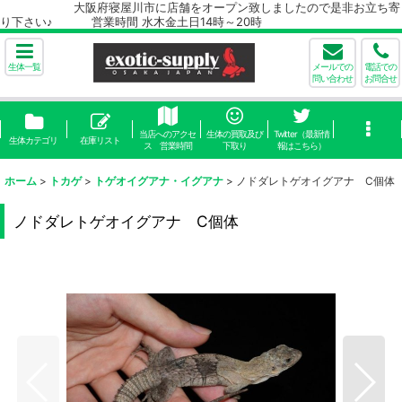
大阪府寝屋川市に店舗をオープン致しましたので是非お立ち寄
り下さい♪ 営業時間 水木金土日14時～20時
生体一覧
メールでの
電話での
問い合わせ
お問合せ
当店へのアクセ
生体の買取及び
Twitter（最新情
生体カテゴリ
在庫リスト
ス 営業時間
下取り
報はこちら）
ホーム
>
トカゲ
>
トゲオイグアナ・イグアナ
>
ノドダレトゲオイグアナ C個体
ノドダレトゲオイグアナ C個体