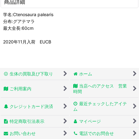
商品詳細
学名:Ctenosaura palearis
分布:グアテマラ
最大全長:60cm
2020年11月入荷 EUCB
生体の買取及び下取り
ホーム
当店へのアクセス 営業
ご利用案内
時間
最近チェックしたアイテ
クレジットカード決済
ム
特定商取引法表示
マイページ
お問い合わせ
電話でのお問合せ