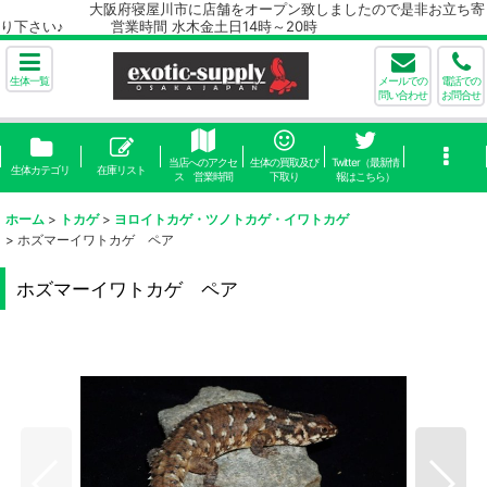
大阪府寝屋川市に店舗をオープン致しましたので是非お立ち寄
り下さい♪ 営業時間 水木金土日14時～20時
生体一覧
メールでの
電話での
問い合わせ
お問合せ
当店へのアクセ
生体の買取及び
Twitter（最新情
生体カテゴリ
在庫リスト
ス 営業時間
下取り
報はこちら）
ホーム
>
トカゲ
>
ヨロイトカゲ・ツノトカゲ・イワトカゲ
>
ホズマーイワトカゲ ペア
ホズマーイワトカゲ ペア