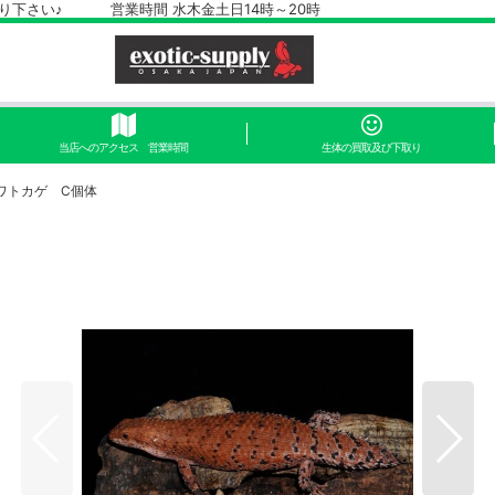
さい♪ 営業時間 水木金土日14時～20時
当店へのアクセス 営業時間
生体の買取及び下取り
ワトカゲ C個体