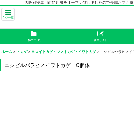
大阪府寝屋川市に店舗をオープン致しましたので是非お立ち寄り下
生体一覧
生体カテゴリ
在庫リスト
ホーム
>
トカゲ
>
ヨロイトカゲ・ツノトカゲ・イワトカゲ
>
ニシピルバラヒメイ
ニシピルバラヒメイワトカゲ C個体