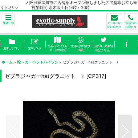
大阪府寝屋川市に店舗をオープン致しましたので是非お立ち寄
り下さい♪ 営業時間 水木金土日14時～20時
生体一覧
メールでの
電話での
問い合わせ
お問合せ
当店へのアクセ
生体の買取及び
Twitter（最新情
生体カテゴリ
在庫リスト
ス 営業時間
下取り
報はこちら）
ホーム
>
蛇
>
カーペットパイソン
>
ゼブラジャガーhetグラニット ♀
ゼブラジャガーhetグラニット ♀
[
CP317
]