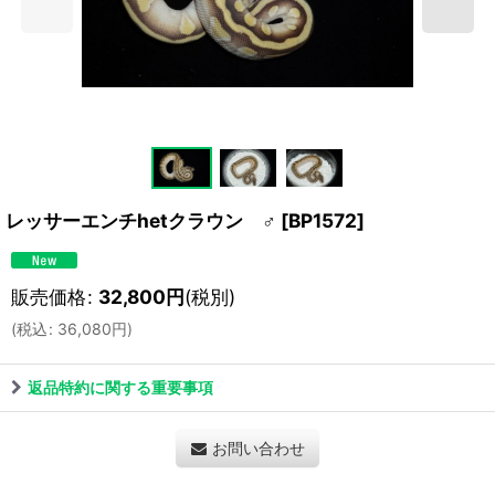
レッサーエンチhetクラウン ♂
[
BP1572
]
販売価格
:
32,800
円
(税別)
(
税込
:
36,080
円
)
返品特約に関する重要事項
お問い合わせ