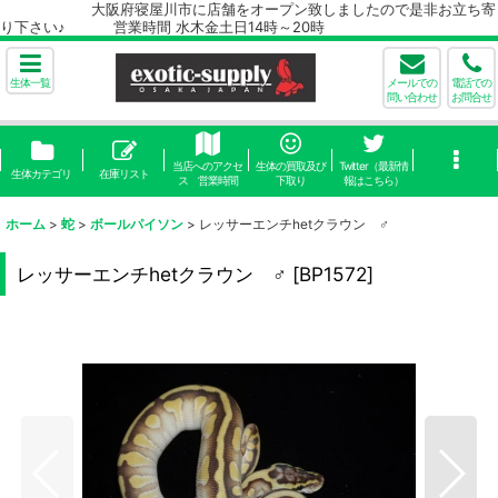
大阪府寝屋川市に店舗をオープン致しましたので是非お立ち寄
り下さい♪ 営業時間 水木金土日14時～20時
生体一覧
メールでの
電話での
問い合わせ
お問合せ
当店へのアクセ
生体の買取及び
Twitter（最新情
生体カテゴリ
在庫リスト
ス 営業時間
下取り
報はこちら）
ホーム
>
蛇
>
ボールパイソン
>
レッサーエンチhetクラウン ♂
レッサーエンチhetクラウン ♂
[
BP1572
]