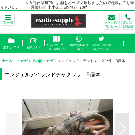
大阪府寝屋川市に店舗をオープン致しましたので是非お立ち寄
り下さい♪ 営業時間 水木金土日14時～20時
生体一覧
メールでの
電話での
問い合わせ
お問合せ
当店へのアクセ
生体の買取及び
Twitter（最新情
生体カテゴリ
在庫リスト
ス 営業時間
下取り
報はこちら）
ホーム
>
トカゲ
>
その他トカゲ
>
エンジェルアイランドチャクワラ B個体
エンジェルアイランドチャクワラ B個体