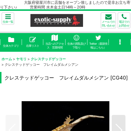
大阪府寝屋川市に店舗をオープン致しましたので是非お立ち寄
り下さい♪ 営業時間 水木金土日14時～20時
生体一覧
メールでの
電話での
問い合わせ
お問合せ
当店へのアクセ
生体の買取及び
Twitter（最新情
生体カテゴリ
在庫リスト
ス 営業時間
下取り
報はこちら）
ホーム
>
ヤモリ
>
クレステッドゲッコー
>
クレステッドゲッコー フレイムダルメシアン
クレステッドゲッコー フレイムダルメシアン
[
CG40
]