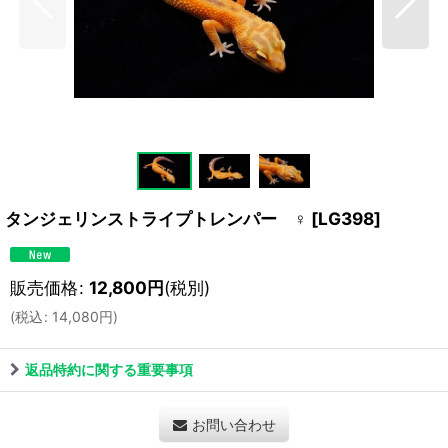
タンジェリンストライプトレンパー ♀
[
LG398
]
販売価格
:
12,800
円
(税別)
(
税込
:
14,080
円
)
返品特約に関する重要事項
お問い合わせ