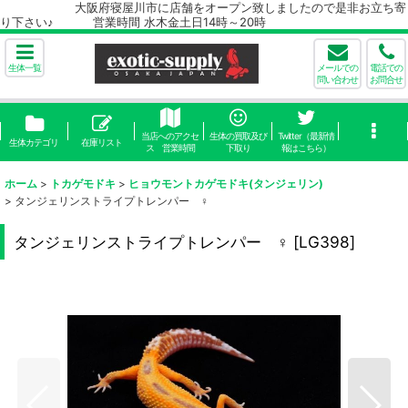
大阪府寝屋川市に店舗をオープン致しましたので是非お立ち寄
り下さい♪ 営業時間 水木金土日14時～20時
生体一覧
メールでの
電話での
問い合わせ
お問合せ
当店へのアクセ
生体の買取及び
Twitter（最新情
生体カテゴリ
在庫リスト
ス 営業時間
下取り
報はこちら）
ホーム
>
トカゲモドキ
>
ヒョウモントカゲモドキ(タンジェリン)
>
タンジェリンストライプトレンパー ♀
タンジェリンストライプトレンパー ♀
[
LG398
]