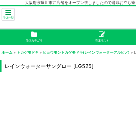
大阪府寝屋川市に店舗をオープン致しましたので是非お立ち寄り下
生体一覧
生体カテゴリ
在庫リスト
ホーム
>
トカゲモドキ
>
ヒョウモントカゲモドキ(レインウォーターアルビノ)
>
レインウォーターサングロー
[
LG525
]