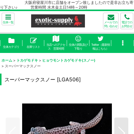
大阪府寝屋川市に店舗をオープン致しましたので是非お立ち寄
り下さい♪ 営業時間 水木金土日14時～20時
生体一覧
メールでの
電話での
問い合わせ
お問合せ
当店へのアクセ
生体の買取及び
Twitter（最新情
生体カテゴリ
在庫リスト
ス 営業時間
下取り
報はこちら）
ホーム
>
トカゲモドキ
>
ヒョウモントカゲモドキ(スノー)
>
スーパーマックスノー
スーパーマックスノー
[
LGA506
]