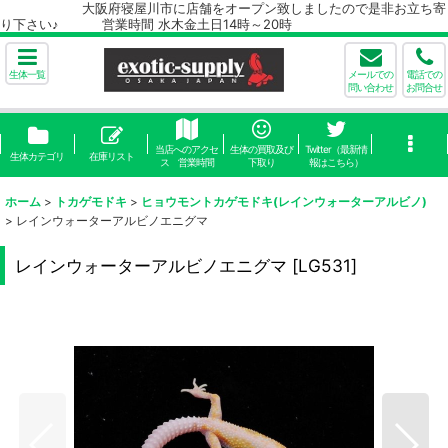
大阪府寝屋川市に店舗をオープン致しましたので是非お立ち寄
り下さい♪ 営業時間 水木金土日14時～20時
生体一覧
メールでの
電話での
問い合わせ
お問合せ
当店へのアクセ
生体の買取及び
Twitter（最新情
生体カテゴリ
在庫リスト
ス 営業時間
下取り
報はこちら）
ホーム
>
トカゲモドキ
>
ヒョウモントカゲモドキ(レインウォーターアルビノ)
>
レインウォーターアルビノエニグマ
レインウォーターアルビノエニグマ
[
LG531
]