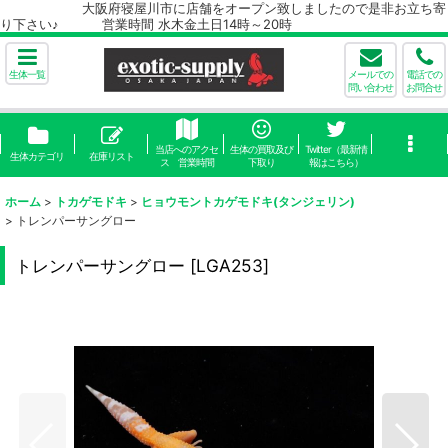
大阪府寝屋川市に店舗をオープン致しましたので是非お立ち寄
り下さい♪ 営業時間 水木金土日14時～20時
生体一覧
メールでの
電話での
問い合わせ
お問合せ
当店へのアクセ
生体の買取及び
Twitter（最新情
生体カテゴリ
在庫リスト
ス 営業時間
下取り
報はこちら）
ホーム
>
トカゲモドキ
>
ヒョウモントカゲモドキ(タンジェリン)
>
トレンパーサングロー
トレンパーサングロー
[
LGA253
]