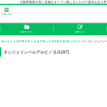
大阪府寝屋川市に店舗をオープン致しましたので是非お立ち寄り下
生体一覧
生体カテゴリ
在庫リスト
ホーム
>
トカゲモドキ
>
ヒョウモントカゲモドキ(タンジェリン)
>
タンジェリン
タンジェリンベルアルビノ
[
LG297
]