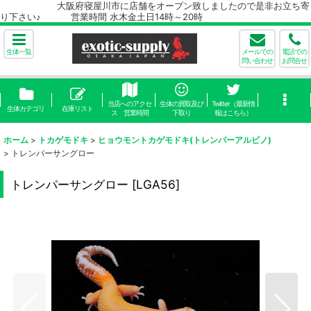
大阪府寝屋川市に店舗をオープン致しましたので是非お立ち寄
り下さい♪ 営業時間 水木金土日14時～20時
生体一覧
メールでの
電話での
問い合わせ
お問合せ
当店へのアクセ
生体の買取及び
Twitter（最新情
生体カテゴリ
在庫リスト
ス 営業時間
下取り
報はこちら）
ホーム
>
トカゲモドキ
>
ヒョウモントカゲモドキ(トレンパーアルビノ)
>
トレンパーサングロー
トレンパーサングロー
[
LGA56
]