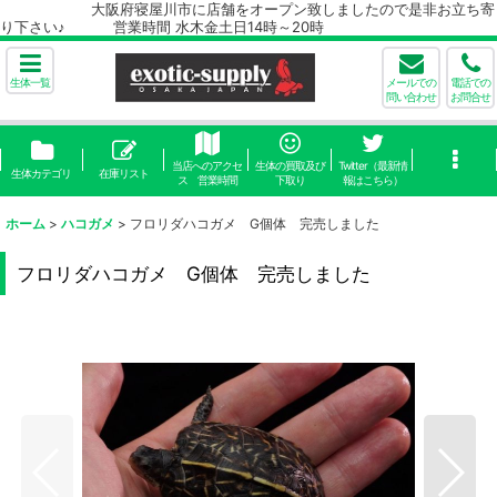
大阪府寝屋川市に店舗をオープン致しましたので是非お立ち寄
り下さい♪ 営業時間 水木金土日14時～20時
生体一覧
メールでの
電話での
問い合わせ
お問合せ
当店へのアクセ
生体の買取及び
Twitter（最新情
生体カテゴリ
在庫リスト
ス 営業時間
下取り
報はこちら）
ホーム
>
ハコガメ
>
フロリダハコガメ G個体 完売しました
フロリダハコガメ G個体 完売しました