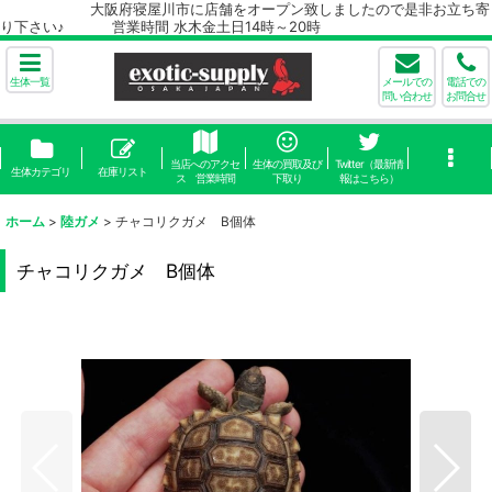
大阪府寝屋川市に店舗をオープン致しましたので是非お立ち寄
り下さい♪ 営業時間 水木金土日14時～20時
生体一覧
メールでの
電話での
問い合わせ
お問合せ
当店へのアクセ
生体の買取及び
Twitter（最新情
生体カテゴリ
在庫リスト
ス 営業時間
下取り
報はこちら）
ホーム
>
陸ガメ
>
チャコリクガメ B個体
チャコリクガメ B個体