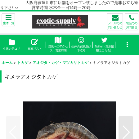
大阪府寝屋川市に店舗をオープン致しましたので是非お立ち寄
り下さい♪ 営業時間 水木金土日14時～20時
生体一覧
メールでの
電話での
問い合わせ
お問合せ
当店へのアクセ
生体の買取及び
Twitter（最新情
生体カテゴリ
在庫リスト
ス 営業時間
下取り
報はこちら）
ホーム
>
トカゲ
>
アオジタトカゲ・マツカサトカゲ
>
キメラアオジタトカゲ
キメラアオジタトカゲ