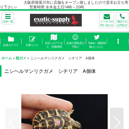
大阪府寝屋川市に店舗をオープン致しましたので是非お立ち寄
り下さい♪ 営業時間 水木金土日14時～20時
生体一覧
メールでの
電話での
問い合わせ
お問合せ
当店へのアクセ
生体の買取及び
Twitter（最新情
生体カテゴリ
在庫リスト
ス 営業時間
下取り
報はこちら）
ホーム
>
陸ガメ
>
ニシヘルマンリクガメ シチリア A個体
ニシヘルマンリクガメ シチリア A個体