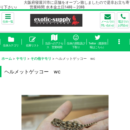
大阪府寝屋川市に店舗をオープン致しましたので是非お立ち寄
り下さい♪ 営業時間 水木金土日14時～20時
生体一覧
メールでの
電話での
問い合わせ
お問合せ
当店へのアクセ
生体の買取及び
Twitter（最新情
生体カテゴリ
在庫リスト
ス 営業時間
下取り
報はこちら）
ホーム
>
ヤモリ
>
その他ヤモリ
>
ヘルメットゲッコー wc
ヘルメットゲッコー wc