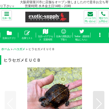
大阪府寝屋川市に店舗をオープン致しましたので是非お立ち寄
り下さい♪ 営業時間 水木金土日14時～20時
生体一覧
メールでの
電話での
問い合わせ
お問合せ
当店へのアクセ
生体の買取及び
Twitter（最新情
生体カテゴリ
在庫リスト
ス 営業時間
下取り
報はこちら）
ホーム
>
ハコガメ
>
ヒラセガメＥＵＣＢ
ヒラセガメＥＵＣＢ